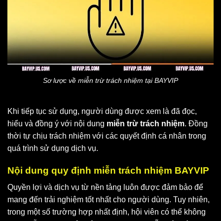
Sơ lược về miễn trừ trách nhiệm tại BAYVIP
Khi tiếp tục sử dụng, người dùng được xem là đã đọc,
hiểu và đồng ý với nội dung
miễn trừ trách nhiệm
. Đồng
thời tự chịu trách nhiệm với các quyết định cá nhân trong
quá trình sử dụng dịch vụ.
Nội dung quy định miễn trách nhiệm BAYVIP
Quyền lợi và dịch vụ từ nền tảng luôn được đảm bảo để
mang đến trải nghiệm tốt nhất cho người dùng. Tuy nhiên,
trong một số trường hợp nhất định, hội viên có thể không