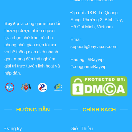
Địa chỉ :
18 Đ. Lê Quang
Sung, Phường 2, Bình Tây,
BayVip
là cổng game bài đổi
Hồ Chí Minh, Vietnam
thưởng được nhiều người
lựa chọn nhờ kho trò chơi
Email :
phong phú, giao diện tối ưu
support@bayvip.us.com
và hệ thống giao dịch nhanh
gọn, mang đến trải nghiệm
Hastag :
#Bayvip
giải trí trực tuyến linh hoạt và
#conggameBayvip
hấp dẫn.
HƯỚNG DẪN
CHÍNH SÁCH
Đăng ký
Giới Thiệu