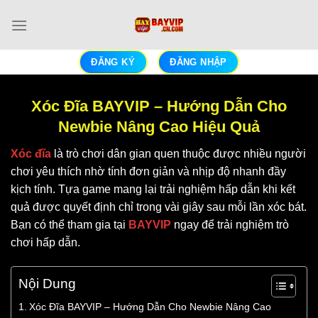
Chuyển
đến
nội
dung
ĐĂNG KÝ
ĐĂNG NHẬP
Xóc Đĩa BAYVIP – Hướng Dẫn Cho
Newbie Nâng Cao Hiệu Quả
Xóc đĩa
là trò chơi dân gian quen thuộc được nhiều người
chơi yêu thích nhờ tính đơn giản và nhịp độ nhanh đầy
kịch tính. Tựa game mang lại trải nghiệm hấp dẫn khi kết
quả được quyết định chỉ trong vài giây sau mỗi lần xóc bát.
Bạn có thể tham gia tại
BAYVIP
ngay để trải nghiệm trò
chơi hấp dẫn.
Nội Dung
Xóc Đĩa BAYVIP – Hướng Dẫn Cho Newbie Nâng Cao