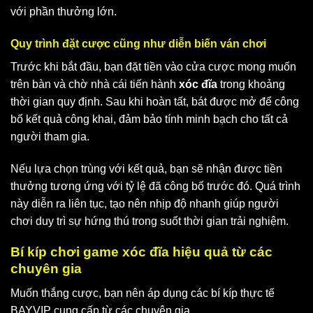
với phần thưởng lớn.
Quy trình đặt cược cũng như diễn biến ván chơi
Trước khi bắt đầu, bạn đặt tiền vào cửa cược mong muốn
trên bàn và chờ nhà cái tiến hành
xóc đĩa
trong khoảng
thời gian quy định. Sau khi hoàn tất, bát được mở để công
bố kết quả công khai, đảm bảo tính minh bạch cho tất cả
người tham gia.
Nếu lựa chọn trùng với kết quả, bạn sẽ nhận được tiền
thưởng tương ứng với tỷ lệ đã công bố trước đó. Quá trình
này diễn ra liên tục, tạo nên nhịp độ nhanh giúp người
chơi duy trì sự hứng thú trong suốt thời gian trải nghiệm.
Bí kíp chơi game xóc đĩa hiệu quả từ các
chuyên gia
Muốn thắng cược, bạn nên áp dụng các bí kíp thực tế
BAYVIP cung cấp từ các chuyên gia.