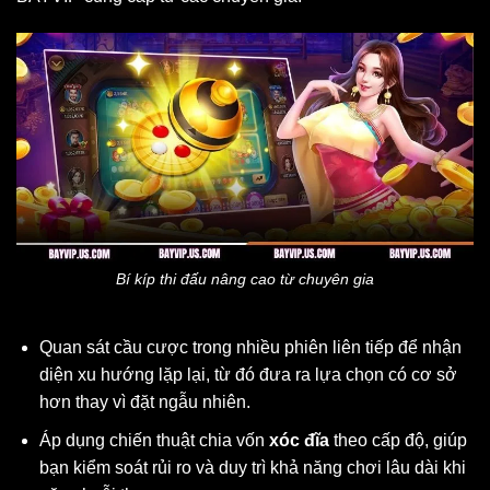
Bí kíp thi đấu nâng cao từ chuyên gia
Quan sát cầu cược trong nhiều phiên liên tiếp để nhận
diện xu hướng lặp lại, từ đó đưa ra lựa chọn có cơ sở
hơn thay vì đặt ngẫu nhiên.
Áp dụng chiến thuật chia vốn
xóc đĩa
theo cấp độ, giúp
bạn kiểm soát rủi ro và duy trì khả năng chơi lâu dài khi