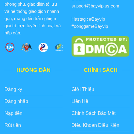
phong phú, giao diện tối ưu
support@bayvip.us.com
và hệ thống giao dịch nhanh
gọn, mang đến trải nghiệm
Hastag :
#Bayvip
giải trí trực tuyến linh hoạt và
#conggameBayvip
hấp dẫn.
HƯỚNG DẪN
CHÍNH SÁCH
Đăng ký
Giới Thiệu
Đăng nhập
Liên Hệ
Nạp tiền
Chính Sách Bảo Mật
Rút tiền
Điều Khoản Điều Kiện