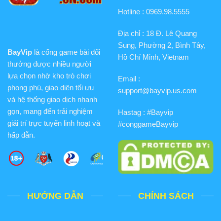
Hotline :
0969.98.5555
Địa chỉ :
18 Đ. Lê Quang
Sung, Phường 2, Bình Tây,
BayVip
là cổng game bài đổi
Hồ Chí Minh, Vietnam
thưởng được nhiều người
lựa chọn nhờ kho trò chơi
Email :
phong phú, giao diện tối ưu
support@bayvip.us.com
và hệ thống giao dịch nhanh
gọn, mang đến trải nghiệm
Hastag :
#Bayvip
giải trí trực tuyến linh hoạt và
#conggameBayvip
hấp dẫn.
HƯỚNG DẪN
CHÍNH SÁCH