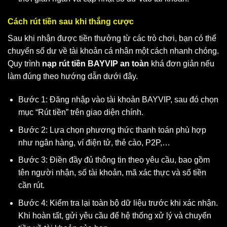
Cách rút tiền sau khi thắng cược
Sau khi nhận được tiền thưởng từ các trò chơi, bạn có thể
chuyển số dư về tài khoản cá nhân một cách nhanh chóng.
Quy trình
nạp rút tiền BAYVIP an toàn
khá đơn giản nếu
làm đúng theo hướng dẫn dưới đây.
Bước 1: Đăng nhập vào tài khoản BAYVIP, sau đó chọn
mục “Rút tiền” trên giao diện chính.
Bước 2: Lựa chọn phương thức thanh toán phù hợp
như ngân hàng, ví điện tử, thẻ cào, P2P,…
Bước 3: Điền đầy đủ thông tin theo yêu cầu, bao gồm
tên người nhận, số tài khoản, mã xác thực và số tiền
cần rút.
Bước 4: Kiểm tra lại toàn bộ dữ liệu trước khi xác nhận.
Khi hoàn tất, gửi yêu cầu để hệ thống xử lý và chuyển