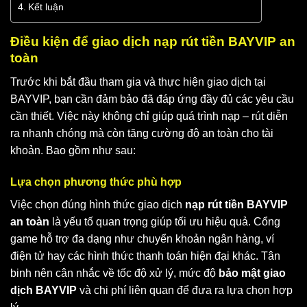
Kết luận
Điều kiện để giao dịch nạp rút tiền BAYVIP an
toàn
Trước khi bắt đầu tham gia và thực hiện giao dịch tại
BAYVIP, bạn cần đảm bảo đã đáp ứng đầy đủ các yêu cầu
cần thiết. Việc này không chỉ giúp quá trình nạp – rút diễn
ra nhanh chóng mà còn tăng cường độ an toàn cho tài
khoản. Bao gồm như sau:
Lựa chọn phương thức phù hợp
Việc chọn đúng hình thức giao dịch
nạp rút tiền BAYVIP
an toàn
là yếu tố quan trọng giúp tối ưu hiệu quả. Cổng
game hỗ trợ đa dạng như chuyển khoản ngân hàng, ví
điện tử hay các hình thức thanh toán hiện đại khác. Tân
binh nên cân nhắc về tốc độ xử lý, mức độ
bảo mật giao
dịch BAYVIP
và chi phí liên quan để đưa ra lựa chọn hợp